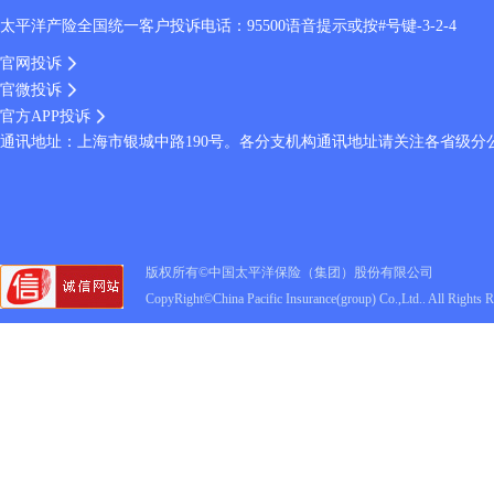
太平洋产险全国统一客户投诉电话：95500语音提示或按#号键-3-2-4
官网投诉
官微投诉
官方APP投诉
通讯地址：上海市银城中路190号。各分支机构通讯地址请关注各省级分
版权所有©中国太平洋保险（集团）股份有限公司
CopyRight©China Pacific Insurance(group) Co.,Ltd.. All Rights 