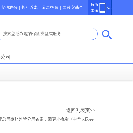
移动
安信农保
|
长江养老
|
养老投资
|
国联安基金
太保
于公司
返回列表页>>
理总局惠州监管分局备案，因更址换发《中华人民共