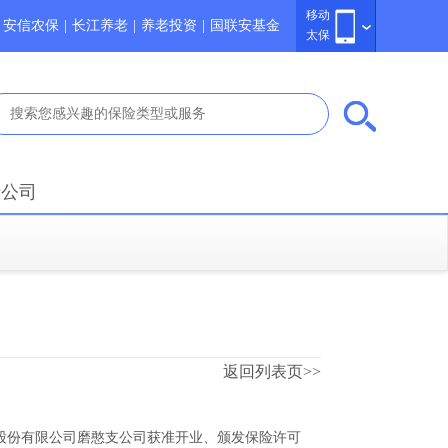
移动
安信农保
|
长江养老
|
养老投资
|
国联安基金
太保
于公司
返回列表页>>
股份有限公司磨憨支公司获准开业、颁发保险许可