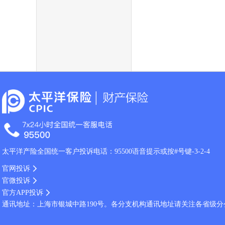
太平洋产险全国统一客户投诉电话：95500语音提示或按#号键-3-2-4
官网投诉
官微投诉
官方APP投诉
通讯地址：上海市银城中路190号。各分支机构通讯地址请关注各省级