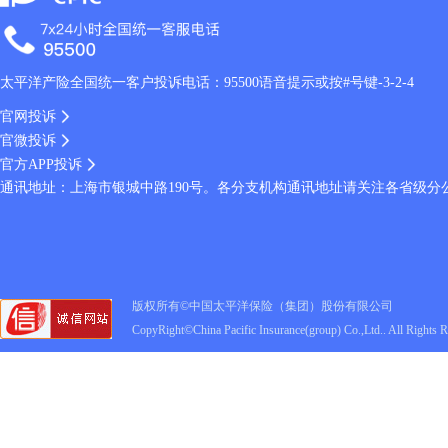
太平洋产险全国统一客户投诉电话：95500语音提示或按#号键-3-2-4
官网投诉
官微投诉
官方APP投诉
通讯地址：上海市银城中路190号。各分支机构通讯地址请关注各省级分
版权所有©中国太平洋保险（集团）股份有限公司
CopyRight©China Pacific Insurance(group) Co.,Ltd.. All Rights 