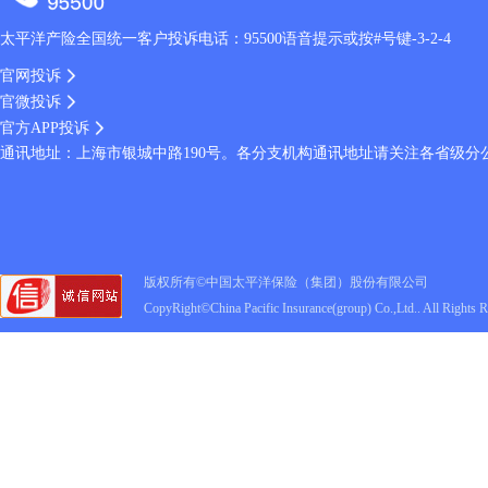
太平洋产险全国统一客户投诉电话：95500语音提示或按#号键-3-2-4
官网投诉
官微投诉
官方APP投诉
通讯地址：上海市银城中路190号。各分支机构通讯地址请关注各省级分
版权所有©中国太平洋保险（集团）股份有限公司
CopyRight©China Pacific Insurance(group) Co.,Ltd.. All Rights 