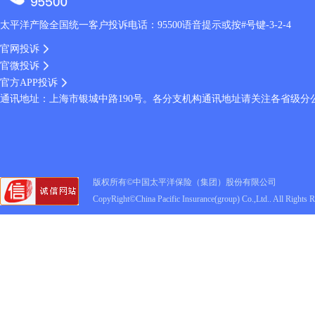
太平洋产险全国统一客户投诉电话：95500语音提示或按#号键-3-2-4
官网投诉
官微投诉
官方APP投诉
通讯地址：上海市银城中路190号。各分支机构通讯地址请关注各省级分
版权所有©中国太平洋保险（集团）股份有限公司
CopyRight©China Pacific Insurance(group) Co.,Ltd.. All Rights 