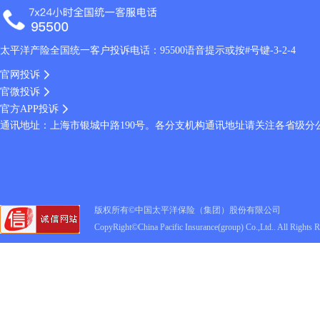
太平洋产险全国统一客户投诉电话：95500语音提示或按#号键-3-2-4
官网投诉
官微投诉
官方APP投诉
通讯地址：上海市银城中路190号。各分支机构通讯地址请关注各省级分
版权所有©中国太平洋保险（集团）股份有限公司
CopyRight©China Pacific Insurance(group) Co.,Ltd.. All Rights 