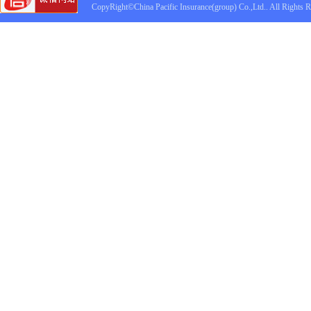
CopyRight©China Pacific Insurance(group) Co.,Ltd.. All Rights 