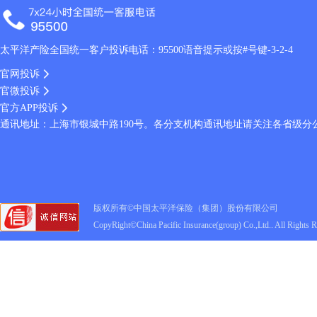
太平洋产险全国统一客户投诉电话：95500语音提示或按#号键-3-2-4
官网投诉
官微投诉
官方APP投诉
通讯地址：上海市银城中路190号。各分支机构通讯地址请关注各省级分
版权所有©中国太平洋保险（集团）股份有限公司
CopyRight©China Pacific Insurance(group) Co.,Ltd.. All Rights 