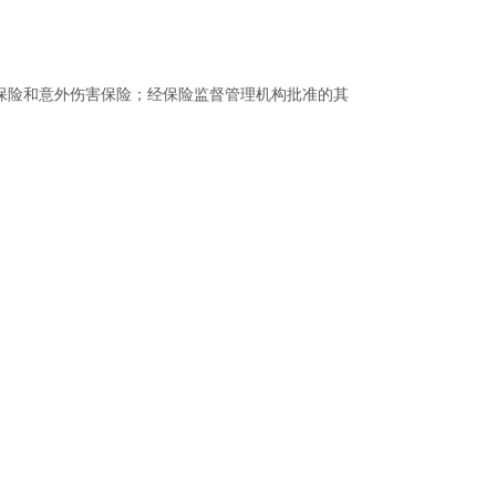
保险和意外伤害保险；经保险监督管理机构批准的其