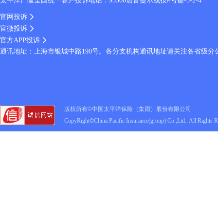
太平洋产险全国统一客户投诉电话：95500语音提示或按#号键-3-2-4
官网投诉
官微投诉
官方APP投诉
通讯地址：上海市银城中路190号。各分支机构通讯地址请关注各省级分
版权所有©中国太平洋保险（集团）股份有限公司
CopyRight©China Pacific Insurance(group) Co.,Ltd.. All Rights 