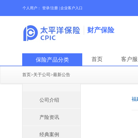
个人用户：
登录/注册
|
企业客户入口
财产保险
首页
客户服
保险产品分类
首页
>
关于公司
>
最新公告
福
公司介绍
产险资讯
经典案例