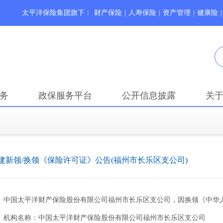
太平洋保险集团旗下：
财产保险
|
人寿保险
|
资产管理
|
健康险
|
务
政保服务平台
公开信息披露
关
建新领/换领《保险许可证》公告(福州市长乐区支公司)
中国太平洋财产保险股份有限公司福州市长乐区支公司，因换领《中华
机构名称：中国太平洋财产保险股份有限公司福州市长乐区支公司