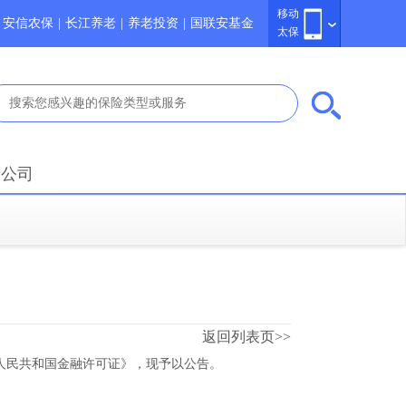
移动
安信农保
|
长江养老
|
养老投资
|
国联安基金
太保
于公司
返回列表页>>
人民共和国金融许可证》，现予以公告。