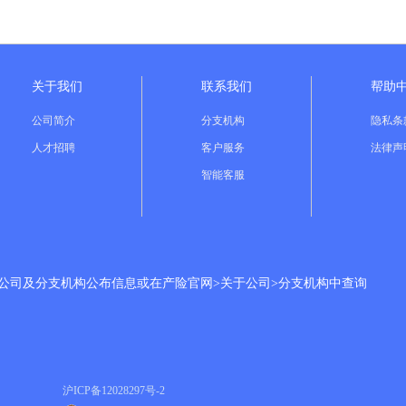
关于我们
联系我们
帮助
公司简介
分支机构
隐私条
人才招聘
客户服务
法律声
智能客服
分公司及分支机构公布信息或在产险官网>关于公司>分支机构中查询
沪ICP备
12028297号-2