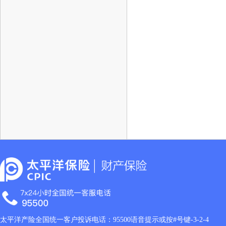
太平洋产险全国统一客户投诉电话：95500语音提示或按#号键-3-2-4