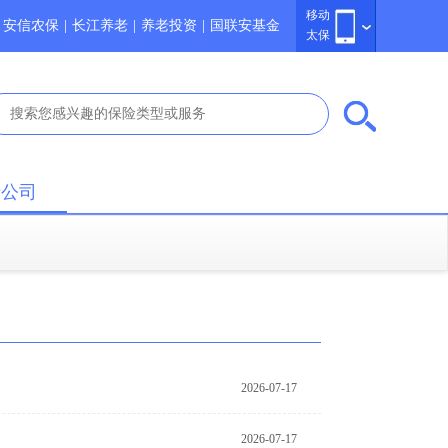
移动
安信农保
|
长江养老
|
养老投资
|
国联安基金
太保
于公司
2026-07-17
18:19:40
2026-07-17