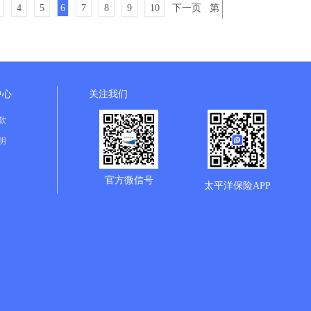
4
5
6
7
8
9
10
下一页
第
/250页
跳转
中心
关注我们
款
明
官方微信号
太平洋保险APP