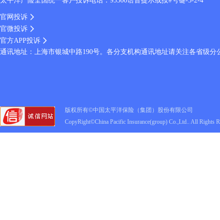
太平洋产险全国统一客户投诉电话：95500语音提示或按#号键-3-2-4
官网投诉
官微投诉
官方APP投诉
通讯地址：上海市银城中路190号。各分支机构通讯地址请关注各省级分
版权所有©中国太平洋保险（集团）股份有限公司
CopyRight©China Pacific Insurance(group) Co.,Ltd.. All Rights 