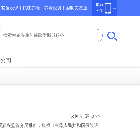
移动
安信农保
|
长江养老
|
养老投资
|
国联安基金
太保
于公司
返回列表页>>
局嘉兴监管分局批准，换领《中华人民共和国保险许