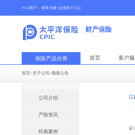
个人用户：
登录/注册
|
企业客户入口
财产保险
首页
客户服
保险产品分类
首页
>
关于公司
>
最新公告
江
公司介绍
产险资讯
证
经典案例