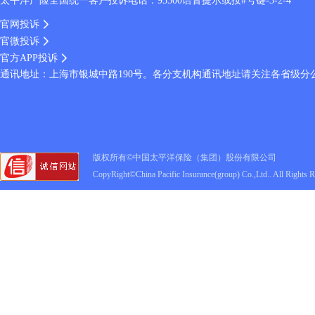
太平洋产险全国统一客户投诉电话：95500语音提示或按#号键-3-2-4
官网投诉
官微投诉
官方APP投诉
通讯地址：上海市银城中路190号。各分支机构通讯地址请关注各省级分
版权所有©中国太平洋保险（集团）股份有限公司
CopyRight©China Pacific Insurance(group) Co.,Ltd.. All Rights 