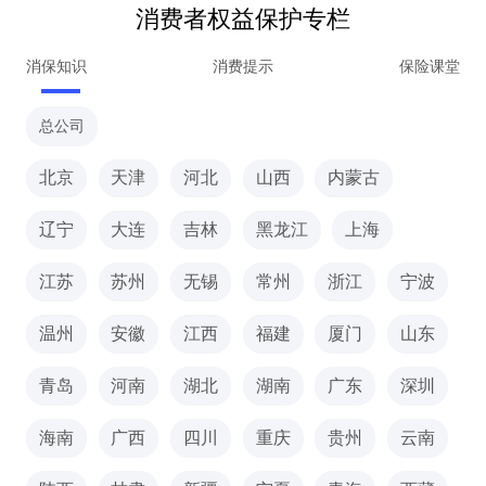
消费者权益保护专栏
消保知识
消费提示
保险课堂
总公司
北京
天津
河北
山西
内蒙古
辽宁
大连
吉林
黑龙江
上海
江苏
苏州
无锡
常州
浙江
宁波
温州
安徽
江西
福建
厦门
山东
青岛
河南
湖北
湖南
广东
深圳
海南
广西
四川
重庆
贵州
云南