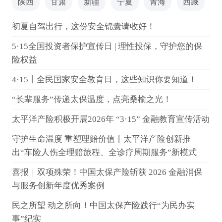
陕西
甘肃
新疆
宁夏
青海
西藏
初夏自驾出行，这份安全锦囊请收好！
5·15全国投资者保护宣传日 | 理性投保，守护您的保
险权益
4·15丨全民国家安全教育日，这些知识你要知道！
“长辈服务”传递太保温度，点亮桑榆之光！
太平洋产险积极开展2026年 “3·15” 金融教育宣传活动
守护生命温度 重塑理赔价值丨太平洋产险创新推
出“车险人伤全理赔旅程、全诊疗周期服务”新模式
喜报｜双项殊荣！中国太保产险斩获 2026 金融消保
与服务创新年度优秀案例
民之所望 动之所向！中国太保产险践行“为民办实
事”纪实