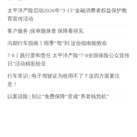
太平洋产险启动2026年“3·15”金融消费者权益保护教
育宣传活动
客户服务 |保单随身查 保障看得见
汛期行车指南丨雨季“驾”到 这份指南能救命
7·8丨践行爱和责任 太平洋产险“7·8全国保险公众宣传
日”活动精彩纷呈
行车常识 | 电子驾驶证为啥用不了？这四方面要注
意！
以案说险 | 别让“免费保障”变成“养老钱危机”
7.8｜用“行走的思考”创新演绎保险温度
保险知识丨保险名词知多少？
消保课堂丨以案说险：私了事故暗藏隐患，保险拒赔