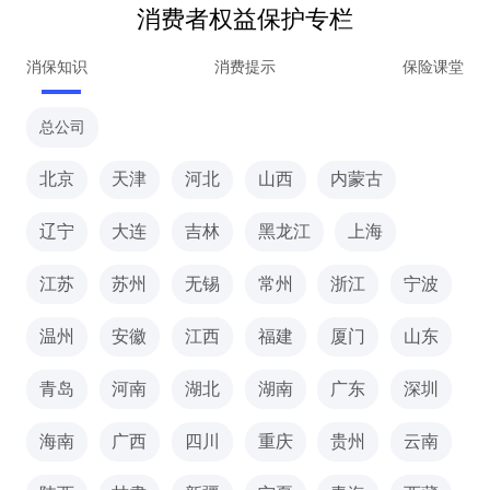
消费者权益保护专栏
消保知识
消费提示
保险课堂
总公司
北京
天津
河北
山西
内蒙古
辽宁
大连
吉林
黑龙江
上海
江苏
苏州
无锡
常州
浙江
宁波
温州
安徽
江西
福建
厦门
山东
青岛
河南
湖北
湖南
广东
深圳
海南
广西
四川
重庆
贵州
云南